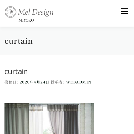
コ
ン
メニュ
テ
MIYOKO
ン
ツ
curtain
Art （Rose Series)
Art -和-
Small Framed Art
へ
ス
キ
Topics _ Exhibitions & Publish, Awards
ッ
curtain
プ
投稿日:
2020年4月24日
投稿者:
WEBADMIN
Commentary
Profile &History
Artist Statement & Biography , Interview
instagram
Gallery
News
Contact