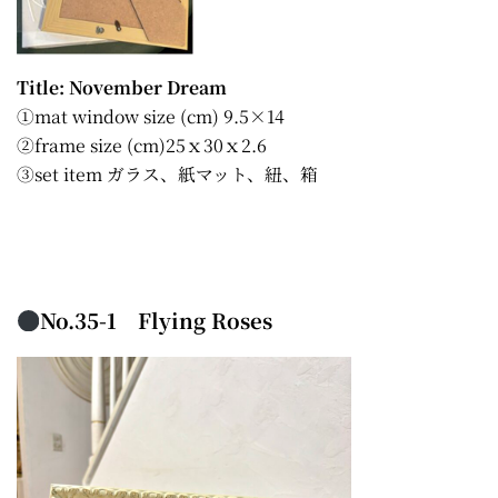
Title: November Dream
①mat window size (cm) 9.5×14
②frame size (cm)25ｘ30ｘ2.6
③set item ガラス、紙マット、紐、箱
No.35-1 Flying Roses