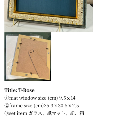
Title: T-Rose
①mat window size (cm) 9.5ｘ14
②frame size (cm)25.3ｘ30.5ｘ2.5
③set item ガラス、紙マット、紐、箱