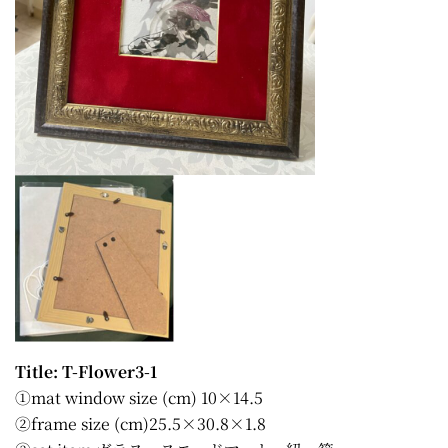
Title: T-Flower3-1
①mat window size (cm) 10×14.5
②frame size (cm)25.5×30.8×1.8