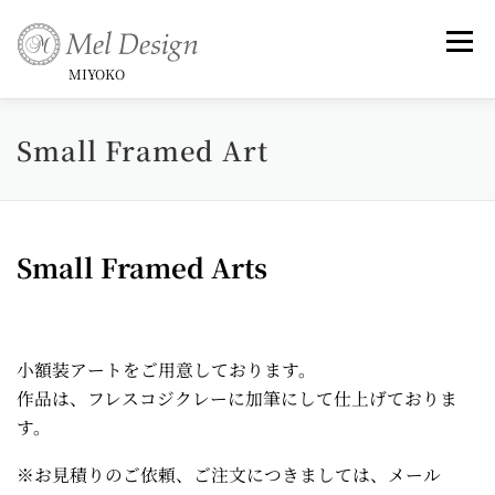
コ
ン
メニュ
テ
MIYOKO
ン
ツ
Small Framed Art
Art （Rose Series)
Art -和-
Small Framed Art
へ
ス
キ
Topics _ Exhibitions & Publish, Awards
ッ
Small Framed Arts
プ
Commentary
Profile &History
小額装アートをご用意しております。
Artist Statement & Biography , Interview
作品は、フレスコジクレーに加筆にして仕上げておりま
す。
※お見積りのご依頼、ご注文につきましては、メール
instagram
Gallery
News
Contact