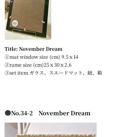
Title: November Dream
①mat window size (cm) 9.5ｘ14
②rame size (cm)25ｘ30ｘ2.6
③set item ガラス、スエードマット、紐、箱
No.34-2 November Dream