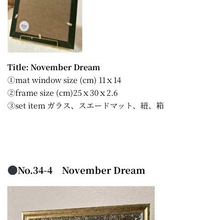
Title: November Dream
①mat window size (cm) 11ｘ14
②frame size (cm)25ｘ30ｘ2.6
③set item ガラス、スエードマット、紐、箱
No.34-4 November Dream