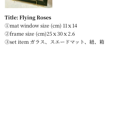
Title: Flying Roses
①mat window size (cm) 11ｘ14
②frame size (cm)25ｘ30ｘ2.6
③set item ガラス、スエードマット、紐、箱