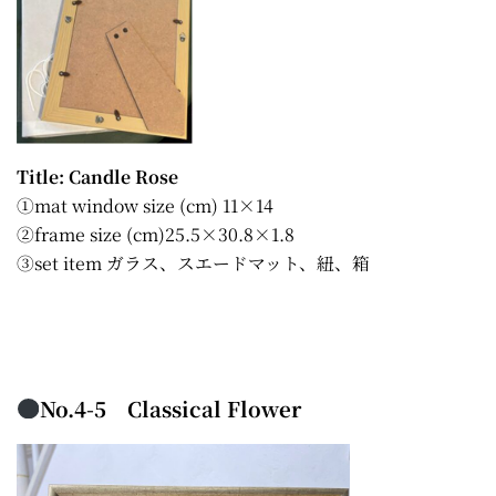
Title: Candle Rose
①mat window size (cm) 11×14
②frame size (cm)25.5×30.8×1.8
③set item ガラス、スエードマット、紐、箱
No.4-5 Classical Flower