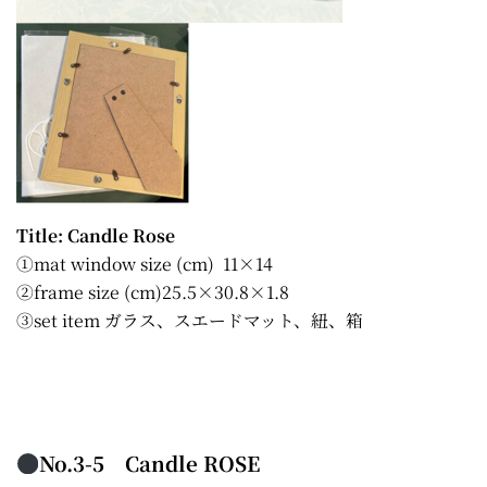
Title: Candle Rose
①mat window size (cm) 11×14
②frame size (cm)25.5×30.8×1.8
③set item ガラス、スエードマット、紐、箱
No.3-5 Candle ROSE