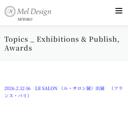
コ
ン
メニュ
テ
MIYOKO
ン
ツ
Topics _ Exhibitions & Publish,
Art （Rose Series)
Art -和-
Small Framed Art
へ
Awards
ス
キ
Topics _ Exhibitions & Publish, Awards
ッ
プ
Commentary
Profile &History
2026.2.12-16 LE SALON （ル・サロン展）出展 （フラ
ンス・パリ）
Artist Statement & Biography , Interview
instagram
Gallery
News
Contact