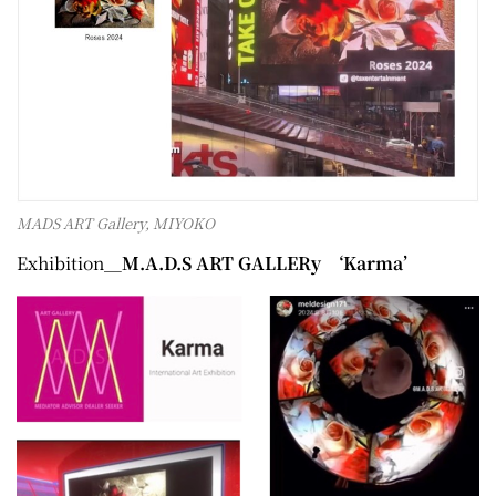
MADS ART Gallery, MIYOKO
Exhibition＿
M.A.D.S ART GALLERy ‘Karma’