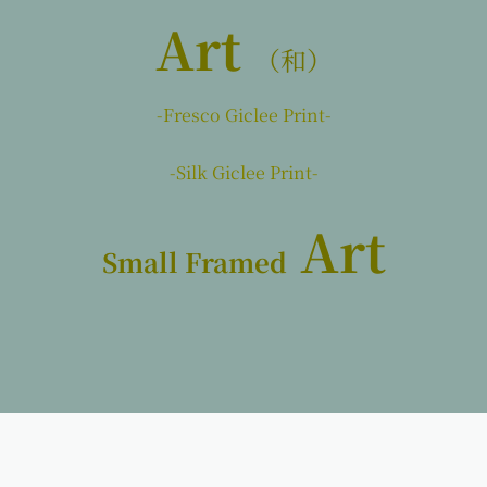
Art
（和）
-Fresco Giclee Print-
-Silk Giclee Print-
Art
Small Framed