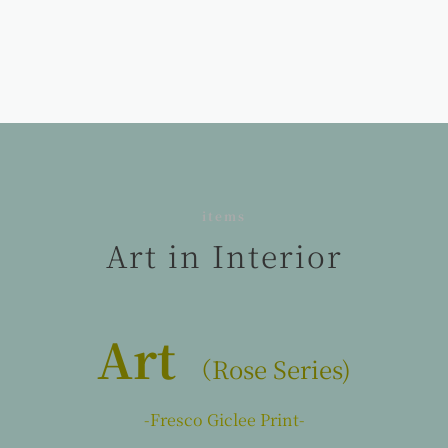
items
Art in Interior
Art
（Rose Series)
-Fresco Giclee Print-