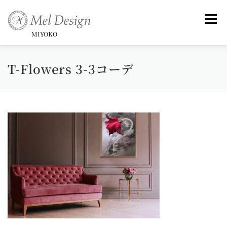
コ
ン
メニュ
テ
MIYOKO
ン
ツ
T-Flowers 3-3コーデ
Art （Rose Series)
Art -和-
Small Framed Art
へ
ス
キ
Topics _ Exhibitions & Publish, Awards
ッ
プ
Commentary
Profile &History
Artist Statement & Biography , Interview
instagram
Gallery
News
Contact