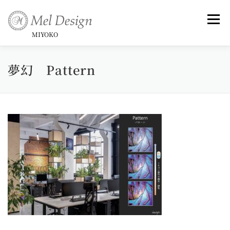
コ
ン
メニュ
テ
MIYOKO
ン
ツ
夢幻 Pattern
Art （Rose Series)
Art -和-
Small Framed Art
へ
ス
キ
Topics _ Exhibitions & Publish, Awards
ッ
プ
Commentary
Profile &History
Artist Statement & Biography , Interview
instagram
Gallery
News
Contact