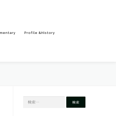
mentary
Profile &History
検
索: