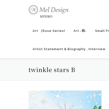
コ
ン
テ
MIYOKO
ン
ツ
Art （Rose Series)
Art -和-
Small F
へ
ス
キ
Artist Statement & Biography , Interview
ッ
プ
twinkle stars B