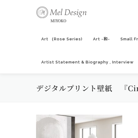
コ
ン
テ
MIYOKO
ン
ツ
Art （Rose Series)
Art -和-
Small F
へ
ス
キ
Artist Statement & Biography , Interview
ッ
プ
デジタルプリント壁紙 『Cir