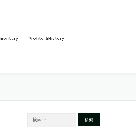
mentary
Profile &History
検
索: