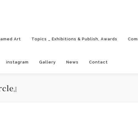
ramed Art
Topics _ Exhibitions & Publish, Awards
Com
instagram
Gallery
News
Contact
cle』