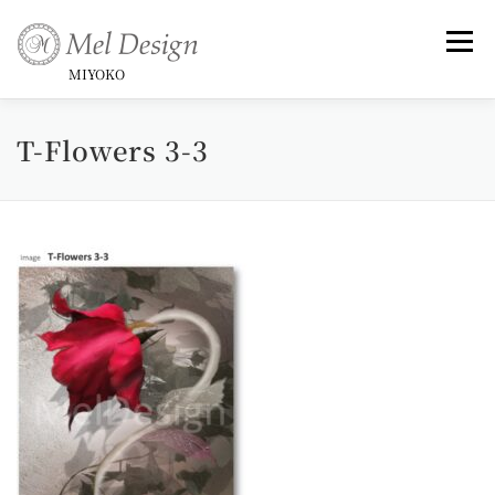
コ
ン
メニュ
テ
MIYOKO
ン
ツ
T-Flowers 3-3
Art （Rose Series)
Art -和-
Small Framed Art
へ
ス
キ
Topics _ Exhibitions & Publish, Awards
ッ
プ
Commentary
Profile &History
Artist Statement & Biography , Interview
instagram
Gallery
News
Contact