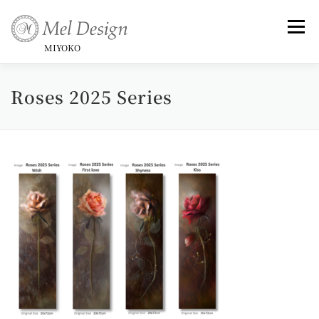
コ
ン
メニュ
テ
MIYOKO
ン
ツ
Roses 2025 Series
Art （Rose Series)
Art -和-
Small Framed Art
へ
ス
キ
Topics _ Exhibitions & Publish, Awards
ッ
プ
Commentary
Profile &History
Artist Statement & Biography , Interview
instagram
Gallery
News
Contact