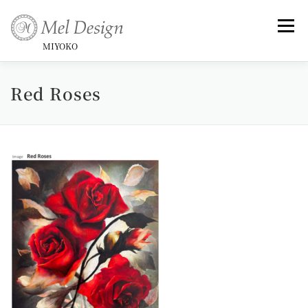
コ
ン
メニュ
テ
MIYOKO
ン
ツ
Red Roses
Art （Rose Series)
Art -和-
Small Framed Art
へ
ス
キ
Topics _ Exhibitions & Publish, Awards
ッ
プ
Commentary
Profile &History
Artist Statement & Biography , Interview
instagram
Gallery
News
Contact