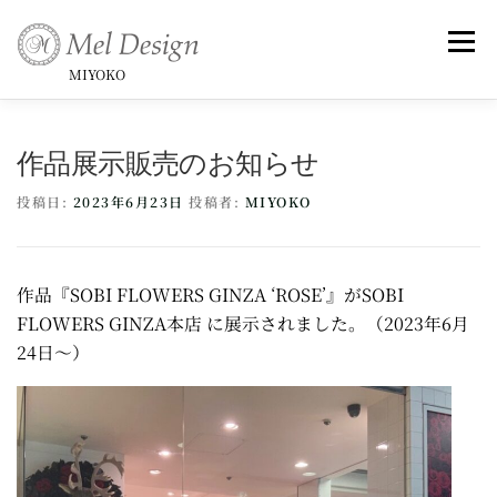
コ
ン
メニュ
テ
MIYOKO
ン
ツ
Art （Rose Series)
Art -和-
Small Framed Art
作品展示販売のお知らせ
へ
ス
投稿日:
2023年6月23日
投稿者:
MIYOKO
キ
Topics _ Exhibitions & Publish, Awards
ッ
プ
作品『SOBI FLOWERS GINZA ‘ROSE’』がSOBI
Commentary
Profile &History
FLOWERS GINZA本店 に展示されました。（2023年6月
24日〜）
Artist Statement & Biography , Interview
instagram
Gallery
News
Contact