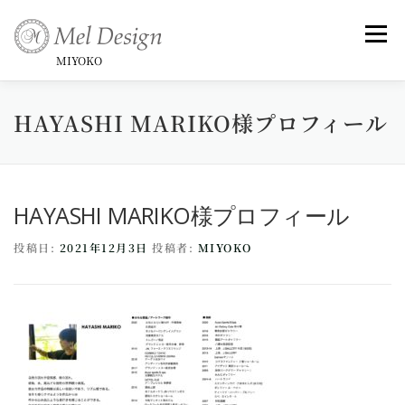
コ
ン
メニュ
テ
MIYOKO
ン
ツ
HAYASHI MARIKO様プロフィール
Art （Rose Series)
Art -和-
Small Framed Art
へ
ス
キ
Topics _ Exhibitions & Publish, Awards
ッ
HAYASHI MARIKO様プロフィール
プ
投稿日:
2021年12月3日
投稿者:
MIYOKO
Commentary
Profile &History
Artist Statement & Biography , Interview
instagram
Gallery
News
Contact