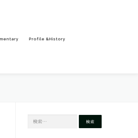
mentary
Profile &History
検
索: