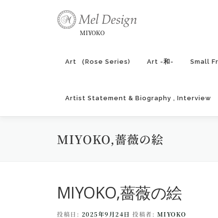
コ
ン
テ
MIYOKO
ン
ツ
Art （Rose Series)
Art -和-
Small F
へ
ス
キ
Artist Statement & Biography , Interview
ッ
プ
MIYOKO,薔薇の絵
MIYOKO,薔薇の絵
投稿日:
2025年9月24日
投稿者:
MIYOKO