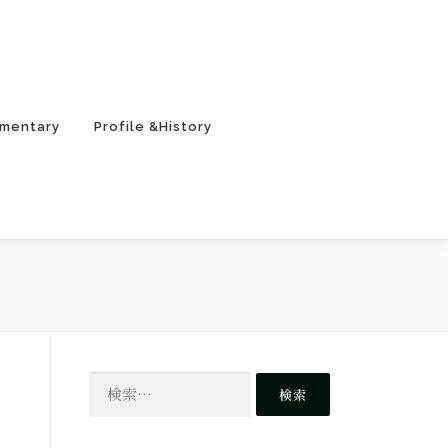
mentary
Profile &History
検
索: